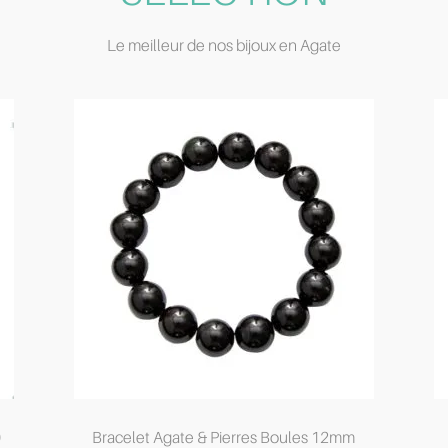
Le meilleur de nos bijoux en Agate
0
Bracelet Agate & Pierres Boules 12mm