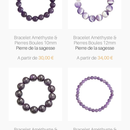
Bracelet Améthyste &
Bracelet Améthyste &
Pierres Boules 10mm
Pierres Boules 12mm
Pierre de la sagesse
Pierre de la sagesse
A partir de
30,00
€
A partir de
34,00
€
Bracelet Améthyste &
Bracelet Améthyste &