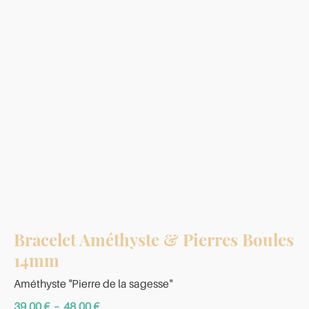
Bracelet Améthyste & Pierres Boules
14mm
Améthyste "Pierre de la sagesse"
Plage
39,00
€
–
48,00
€