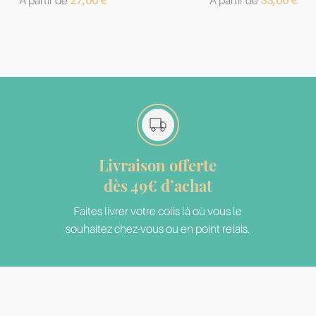
A partir de
27,00
€
A partir de
33,00
€
Livraison offerte
dès 49€ d’achat
Faites livrer votre colis là où vous le
souhaitez chez-vous ou en point relais.