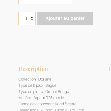
quantité
Ajouter au panier
de
Bague
Doriane
Grenat
&
Argent
925
Description
Collection : Doriane
Type de bijoux : Bague
Type de pierre : Grenat Rouge
Matière : Argent 925 rhodié
Forme de cabochon : Rond facetté
Dimensions : ≈ Long. 0.8cm x Larg. 1cm