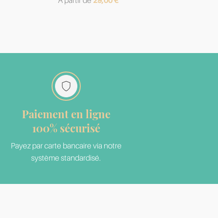
A partir de
29,00
€
Paiement en ligne
100% sécurisé
Payez par carte bancaire via notre
système standardisé.