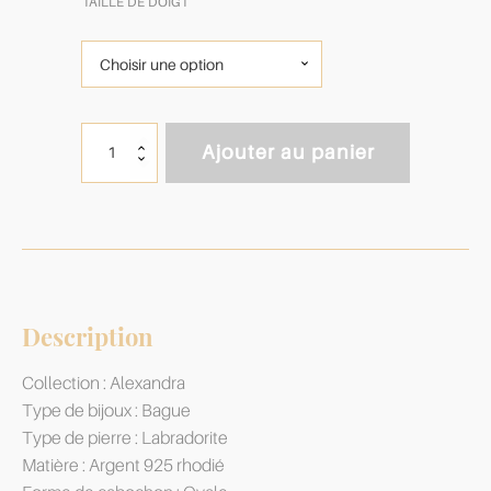
TAILLE DE DOIGT
quantité
Ajouter au panier
de
Bague
Alexandra
Labradorite
&
Argent
925
Description
Collection : Alexandra
Type de bijoux : Bague
Type de pierre : Labradorite
Matière : Argent 925 rhodié