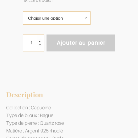
TAILLE DE DOIGT
quantité
Ajouter au panier
de
Bague
Capucine
Quartz
Rose
&
Argent
925
Description
Collection : Capucine
Type de bijoux : Bague
Type de pierre : Quartz rose
Matière : Argent 925 rhodié