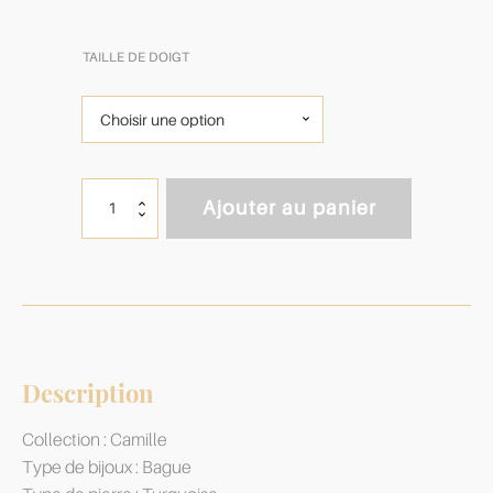
TAILLE DE DOIGT
quantité
Ajouter au panier
de
Bague
Camille
Turquoise
&
Argent
925
Description
Collection : Camille
Type de bijoux : Bague